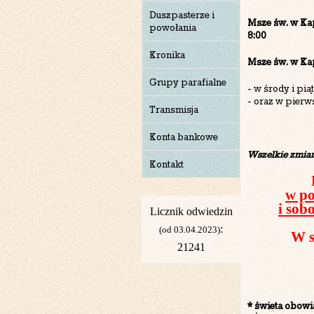
Duszpasterze i
Msze św. w Kap
powołania
8:00
Kronika
Msze św. w Kap
Grupy parafialne
- w środy i pią
- oraz w pierw
Transmisja
Konta bankowe
Wszelkie zmian
Kontakt
w po
i sob
Licznik odwiedzin
:
(od 03.04.2023)
W s
21241
* święta obow