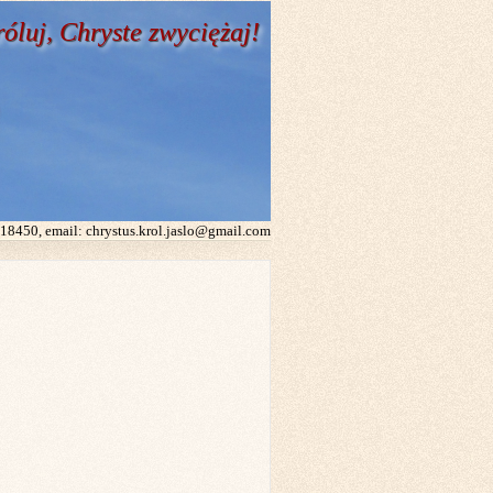
róluj, Chryste zwyciężaj!
0218450, email: chrystus.krol.jaslo@gmail.com