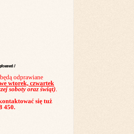
łoszeń !
 będą odprawiane
we wtorek, czwartek
zej soboty oraz świąt)
.
ontaktować się tuż
8 450.