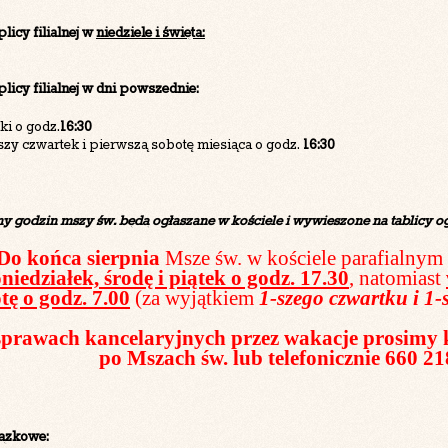
licy filialnej w
niedziele i święta:
licy filialnej w dni powszednie:
tki o godz.
16:30
szy czwartek i pierwszą sobotę miesiąca o godz.
16:30
y godzin mszy św. będą ogłaszane w kościele i wywieszone na tablicy og
Do końca sierpnia
Msze św. w kościele parafialnym
niedziałek, środę i piątek o godz. 17.30
, natomiast
otę o godz. 7.00
(za wyjątkiem
1-szego czwartku i 1-s
prawach kancelaryjnych przez wakacje prosimy k
po Mszach św. lub telefonicznie 660 21
iązkowe: