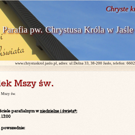
Chryste k
Parafia pw. Chrystusa Króla w Jaśle
www.chrystuskrol.jaslo.pl, adres: ul.Dolna 33, 38-200 Jasło, telefon: 66
dek Mszy św.
 Mszy św.
ściele parafialnym w
niedzielne i
święta*:
, 17:00
i powszednie: