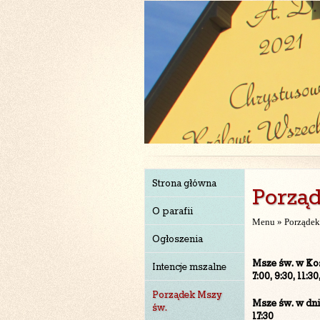
Strona główna
Porzą
O parafii
Menu »
Porządek
Ogłoszenia
Msze św. w Ko
Intencje mszalne
7:00, 9:30, 11:30
Porządek Mszy
Msze św. w dn
św.
17:30